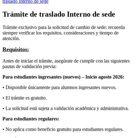
traslado Interno de sede
Trámite de traslado Interno de sede
Tr
á
mite
exclusivo
para
la
solicitud
de
cambio
de
sede
;
recuerda
siempre
verificar
los
requisitos
,
consideraciones
y
tiempo
de
atenci
ó
n
.
Requisitos
:
Antes
de
iniciar
el
tr
á
mite
,
aseg
ú
rate
de
cumplir
con
las
siguientes
pautas
de
validaci
ó
n
previa
:
Para
estudiantes
ingresantes
(
nuevos
)
–
Inicio
agosto
2026
:
•
Disponible
ú
nicamente
para
alumnos
ingresantes
nuevos
.
•
El
tr
á
mite
es
gratuito
.
•
La
solicitud
est
á
sujeta
a
validaci
ó
n
acad
é
mica
y
administrativa
.
Para
estudiantes
regulares
:
•
No
aplica
como
beneficio
gratuito
para
estudiantes
regulares
.