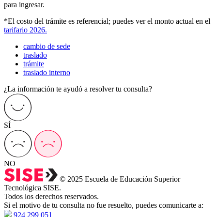
para
ingresar
.
*
El
costo
del
tr
á
mite
es
referencial
;
puedes
ver
el
monto
actual
en
el
tarifario
2026
.
cambio de sede
traslado
trámite
traslado interno
¿La información te ayudó a resolver tu consulta?
SÍ
NO
© 2025 Escuela de Educación Superior
Tecnológica SISE.
Todos los derechos reservados.
Si el motivo de tu consulta no fue resuelto, puedes comunicarte a:
924 299 051