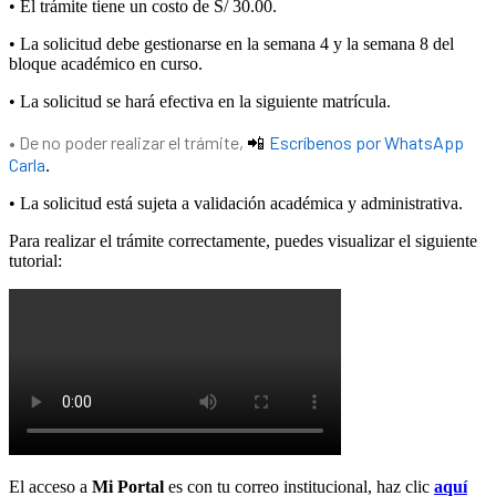
•
El
tr
á
mite
tiene
un
costo
de
S
/
30
.
00
.
•
La
solicitud
debe
gestionarse
en
la
semana
4
y
la
semana
8
del
bloque
acad
é
mico
en
curso
.
•
La
solicitud
se
har
á
efectiva
en
la
siguiente
matr
í
cula
.
•
De
no
poder
realizar
el
tr
á
mite
,
Escr
í
benos
por
WhatsApp

Carla
.
•
La
solicitud
est
á
sujeta
a
validaci
ó
n
acad
é
mica
y
administrativa
.
Para
realizar
el
tr
á
mite
correctamente
,
puedes
visualizar
el
siguiente
tutorial
:
El
acceso
a
Mi
Portal
es
con
tu
correo
institucional
,
haz
clic
aqu
í