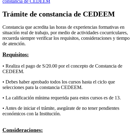
constancia de CEDEEM
Trámite de constancia de CEDEEM
Constancia
que
acredita
las
horas
de
experiencias
formativas
en
situaci
ó
n
real
de
trabajo
,
por
medio
de
actividades
cocurriculares
,
recuerda
siempre
verificar
los
requisitos
,
consideraciones
y
tiempo
de
atenci
ó
n
.
Requisitos
:
•
Realiza
el
pago
de
S
/
20
.
00
por
el
concepto
de
Constancia
de
CEDEEM
.
•
Debes
haber
aprobado
todos
los
cursos
hasta
el
ciclo
que
selecciones
para
la
constancia
CEDEEM
.
•
La
calificaci
ó
n
m
í
nima
requerida
para
estos
cursos
es
de
13
.
•
Antes
de
iniciar
el
tr
á
mite
,
aseg
ú
rate
de
no
tener
pendientes
econ
ó
micos
con
la
Instituci
ó
n
.
Consideraciones
: