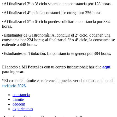
•
Al
finalizar
el
2
º
o
3
º
ciclo
se
emite
una
constancia
por
128
horas
.
•
Al
finalizar
el
4
º
ciclo
la
constancia
se
otorga
por
256
horas
.
•
Al
finalizar
el
5
º
o
6
º
ciclo
puedes
solicitar
tu
constancia
por
384
horas
.
•
Estudiantes
de
Gastronom
í
a
:
Al
concluir
el
2
º
ciclo
,
obtienen
una
constancia
por
224
horas
;
al
finalizar
el
3
º
o
4
º
ciclo
,
la
constancia
se
extiende
a
448
horas
.
•
Estudiantes
en
Titulaci
ó
n
:
La
constancia
se
genera
por
384
horas
.
El
acceso
a
Mi
Portal
es
con
tu
correo
institucional
;
haz
clic
aqu
í
para
ingresar
.
*
El
costo
del
tr
á
mite
es
referencial
;
puedes
ver
el
monto
actual
en
el
tarifario
2026
.
constancia
trámite
cedeem
experiencias